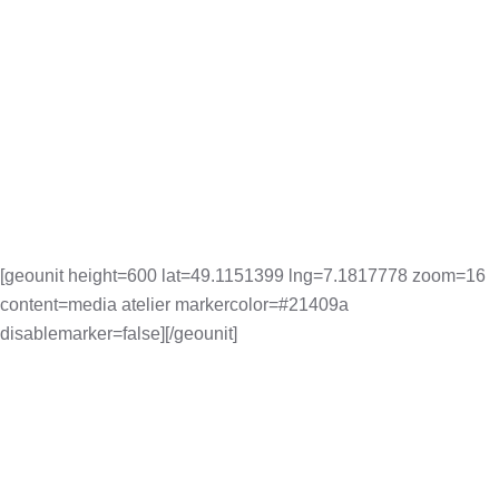
[geounit height=600 lat=49.1151399 lng=7.1817778 zoom=16
content=media atelier markercolor=#21409a
disablemarker=false][/geounit]